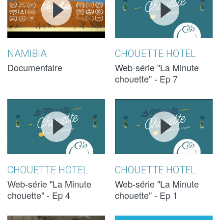
NOCTURNE -
NOCTURNE -
LA MINUTE
LA MINUTE
CHOUETTE -
CHOUETTE -
NAMIBIA
CHOUETTE HOTEL
CHOUETTE
CHOUETTE
Documentaire
Web-série "La Minute
chouette" - Ep 7
HOTEL
HOTEL
EP 4 :
EP 4 :
EP 1 :
EP 1 :
START-UP
START-UP
L'INSPECTIO
L'INSPECTIO
ET
ET
DES
DES
COMPAGNIE
COMPAGNIE
TROUPES - L
TROUPES - L
CHOUETTE HOTEL
CHOUETTE HOTEL
- LA MINUTE
- LA MINUTE
MINUTE
MINUTE
Web-série "La Minute
Web-série "La Minute
chouette" - Ep 4
chouette" - Ep 1
CHOUETTE -
CHOUETTE -
CHOUETTE -
CHOUETTE -