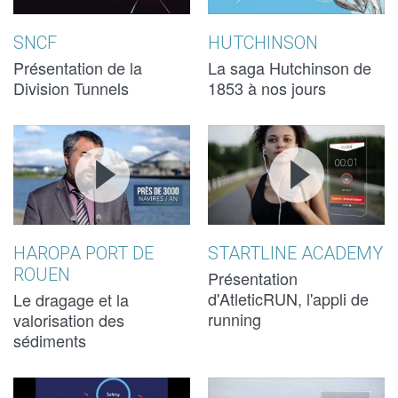
DE LA DIVISION
DE LA DIVISION
TUNNELS
TUNNELS
SNCF
HUTCHINSON
Présentation de la
La saga Hutchinson de
Division Tunnels
1853 à nos jours
LE
LE
TESTEZ VOS
TESTEZ VOS
DRAGAGE
DRAGAGE
CAPACITÉS
CAPACITÉS
AU PORT DE
AU PORT DE
D'ENDURANC
D'ENDURANC
ROUEN
ROUEN
AVEC
AVEC
HAROPA PORT DE
STARTLINE ACADEMY
ROUEN
ATLETICRUN!
ATLETICRUN!
Présentation
d'AtleticRUN, l'appli de
Le dragage et la
running
valorisation des
sédiments
CARTE DE
CARTE DE
CREA NOSTR
CREA NOSTR