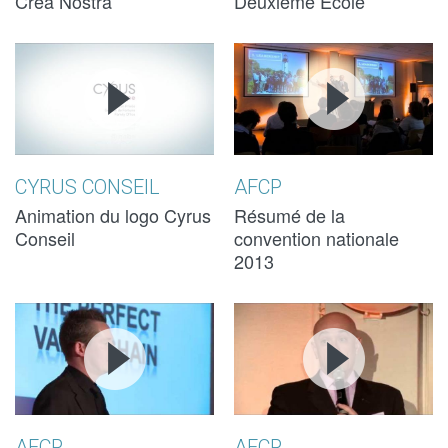
Crea Nostra
Deuxième Ecole
CYRUS
CYRUS
AFCP -
AFCP -
CONSEIL -
CONSEIL -
CONVENTION
CONVENTION
ANIMATION
ANIMATION
NATIONALE 
NATIONALE 
DU LOGO
DU LOGO
CONFÉRENCI
CONFÉRENCI
CYRUS CONSEIL
AFCP
(10S)
(10S)
PROFESSION
PROFESSION
Animation du logo Cyrus
Résumé de la
Conseil
convention nationale
2013 (4'25)
2013 (4'25)
2013
AFCP -
AFCP -
AFCP -
AFCP -
RÉSUMÉ
RÉSUMÉ
RÉSUMÉ
RÉSUMÉ
CONFÉRENCE
CONFÉRENCE
CONFÉRENC
CONFÉRENC
NIELS
NIELS
PHILIPPE
PHILIPPE
AFCP
AFCP