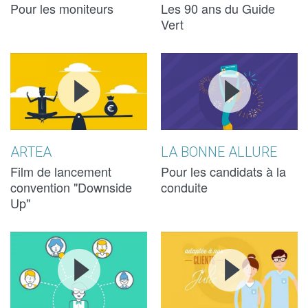
Pour les moniteurs
Les 90 ans du Guide
Vert
ARTEA -
ARTEA -
LA BONNE
LA BONNE
DOWNSIDE
DOWNSIDE
ALLURE
ALLURE
UP
UP
ARTEA
LA BONNE ALLURE
Film de lancement
Pour les candidats à la
convention "Downside
conduite
Up"
5
5
JULIE VIEW
JULIE VIEW
EUROS.COM
EUROS.COM
- JULIE.RDV
- JULIE.RDV