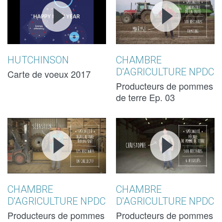
VOEUX
VOEUX
-
-
HUTCHINSON
HUTCHINSON
PRODUCTEU
PRODUCTEU
DE POMMES
DE POMMES
HUTCHINSON
CHAMBRE
D'AGRICULTURE NPDC
DE TERRE - 0
DE TERRE - 0
Carte de voeux 2017
Producteurs de pommes
MARYSE
MARYSE
de terre Ep. 03
CREA NOSTRA
CREA NOSTRA
CREA NOSTR
CREA NOSTR
-
-
-
-
PRODUCTEURS
PRODUCTEURS
PRODUCTEU
PRODUCTEU
DE POMMES
DE POMMES
DE POMMES
DE POMMES
CHAMBRE
CHAMBRE
D'AGRICULTURE NPDC
D'AGRICULTURE NPDC
DE TERRE - 02
DE TERRE - 02
DE TERRE - 0
DE TERRE - 0
Producteurs de pommes
Producteurs de pommes