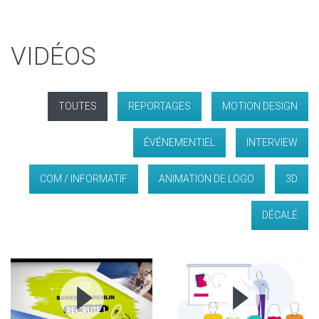
VIDÉOS
TOUTES
REPORTAGES
MOTION DESIGN
ÉVÉNEMENTIEL
INTERVIEW
COM / INFORMATIF
ANIMATION DE LOGO
3D
DÉCALÉ
INTERVIEW
INTERVIEW
EXPERTS
EXPERTS
SÉVERINE
SÉVERINE
DU HCÉRES
DU HCÉRES