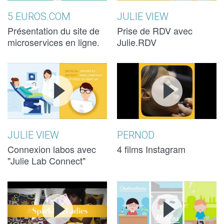
5 EUROS.COM
JULIE VIEW
Présentation du site de
Prise de RDV avec
microservices en ligne.
Julie.RDV
JULIE LAB
JULIE LAB
PERNOD -
PERNOD -
CONNECT
CONNECT
BLACK
BLACK
FASHION
FASHION
WEEK (4
WEEK (4
JULIE VIEW
PERNOD
FILMS
FILMS
Connexion labos avec
4 films Instagram
"Julie Lab Connect"
INSTAGRAM)
INSTAGRAM)
PERNOD -
PERNOD -
DELOITTE -
DELOITTE -
SPARKLING
SPARKLING
TEASER
TEASER