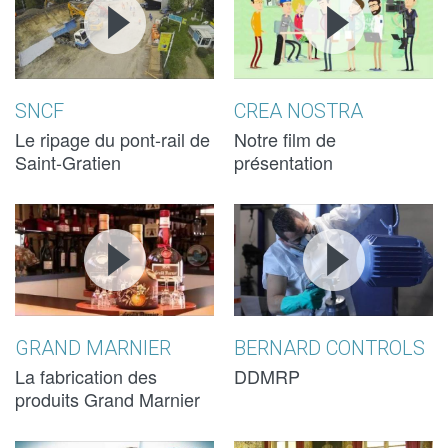
RIPAGE DU
RIPAGE DU
PRÉSENTATI
PRÉSENTATI
PONT-RAIL
PONT-RAIL
DE SAINT-
DE SAINT-
SNCF
CREA NOSTRA
GRATIEN
GRATIEN
Le ripage du pont-rail de
Notre film de
Saint-Gratien
présentation
GRAND
GRAND
BERNARD
BERNARD
MARNIER -
MARNIER -
CONTROLS -
CONTROLS -
LA
LA
DDMRP
DDMRP
FABRICATION
FABRICATION
GRAND MARNIER
BERNARD CONTROLS
La fabrication des
DDMRP
produits Grand Marnier