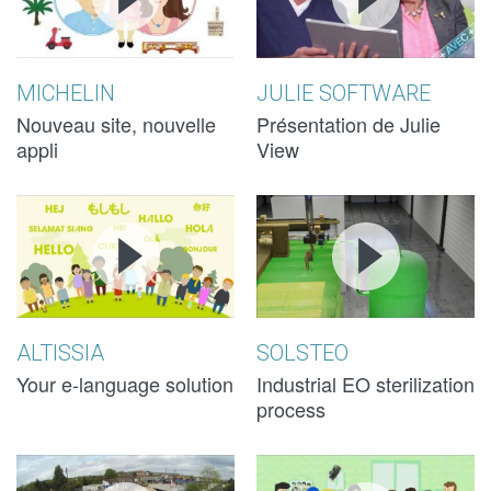
PRÉSENTATION
PRÉSENTATION
SOFTWARE -
SOFTWARE -
DU NOUVEAU
DU NOUVEAU
JULIE VIEW
JULIE VIEW
SITE
SITE
MICHELIN
JULIE SOFTWARE
Nouveau site, nouvelle
Présentation de Julie
appli
View
ALTISSIA -
ALTISSIA -
2016 01 EO
2016 01 EO
YOUR E-
YOUR E-
STERILIZATI
STERILIZATI
LANGUAGE
LANGUAGE
PROCESS 3D
PROCESS 3D
SOLUTION
SOLUTION
ALTISSIA
SOLSTEO
Your e-language solution
Industrial EO sterilization
process
SNCF - LE
SNCF - LE
CREA NOSTRA
CREA NOSTRA