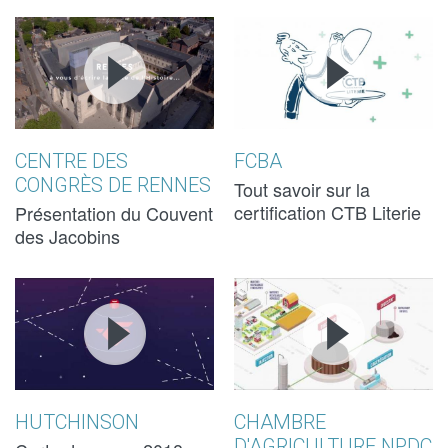
CENTRE
CENTRE
LA
LA
DES
DES
CERTIFICATI
CERTIFICATI
CONGRÈS
CONGRÈS
CTB LITERIE 
CTB LITERIE 
DE RENNES
DE RENNES
ARTICLES DE
ARTICLES DE
CENTRE DES
FCBA
CONGRÈS DE RENNES
- COUVENT
- COUVENT
LITERIE
LITERIE
Tout savoir sur la
certification CTB Literie
Présentation du Couvent
DES
DES
des Jacobins
JACOBINS
JACOBINS
HUTCHINSON
HUTCHINSON
MÉTHANISAT
MÉTHANISAT
2018
2018
- VERSION
- VERSION
SEASON'S
SEASON'S
COURTE
COURTE
GREETINGS
GREETINGS
HUTCHINSON
CHAMBRE
D'AGRICULTURE NPDC