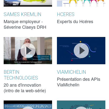
CLAEYS,
CLAEYS,
DIRECTRICE
DIRECTRICE
SAMES KREMLIN
HCERES
DES
DES
Marque employeur -
Experts du Hcéres
Séverine Claeys DRH
RESSOURCES
RESSOURCES
INTRODUCTION
INTRODUCTION
L'API
L'API
HUMAINES |
HUMAINES |
À LA WEB SÉRIE
À LA WEB SÉRIE
VIAMICHELIN
VIAMICHELIN
SAMES
SAMES
: BERTIN
: BERTIN
KREMLIN
KREMLIN
TECHNOLOGIES,
TECHNOLOGIES,
BERTIN
VIAMICHELIN
TECHNOLOGIES
20 ANS
20 ANS
Présentation des APIs
ViaMichelin
20 ans d'innovation
D’INNOVATION
D’INNOVATION
(intro de la web-série)
NAMIBIA
NAMIBIA
EP 7 : LA VIE
EP 7 : LA VIE