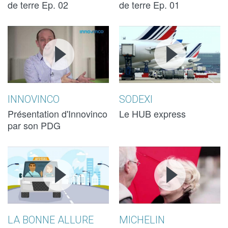
SÉBASTIEN
SÉBASTIEN
CHRISTOPHE
CHRISTOPHE
de terre Ep. 02
de terre Ep. 01
INTRODUCING
INTRODUCING
CREA NOSTRA
CREA NOSTRA
INNOVINCO !
INNOVINCO !
PRÉSENTATI
PRÉSENTATI
DE SODEXI, A
DE SODEXI, A
MAJOR
MAJOR
INNOVINCO
SODEXI
GLOBAL
GLOBAL
Présentation d'Innovinco
Le HUB express
par son PDG
PLAYER IN
PLAYER IN
LA BONNE
LA BONNE
MICHELIN -
MICHELIN -
EXPRESS
EXPRESS
ALLURE
ALLURE
90 ANS DU
90 ANS DU
DELIVERIES!
DELIVERIES!
GUIDE VERT
GUIDE VERT
LA BONNE ALLURE
MICHELIN